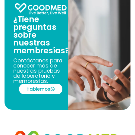
¿Tiene
preguntas
sobre
nuestras
membresías?
Contáctanos para
conocer más de
nuestras pruebas
de laboratorio y
membresías.
Hablemos