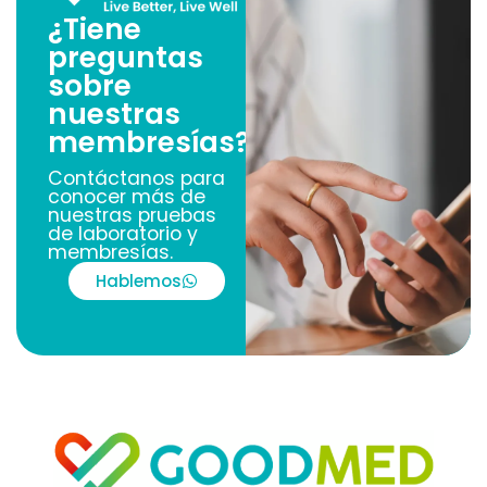
¿Tiene
preguntas
sobre
nuestras
membresías?
Contáctanos para
conocer más de
nuestras pruebas
de laboratorio y
membresías.
Hablemos