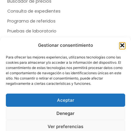
Buscador de precios
Consulta de expedientes
Programa de referidos
Pruebas de laboratorio
Quiero afiliarme
Gestionar consentimiento
Para ofrecer las mejores experiencias, utilizamos tecnologías como las
Membresías
cookies para almacenar y/o acceder a la información del dispositivo. El
consentimiento de estas tecnologías nos permitirá procesar datos como
Dental
el comportamiento de navegación o las identificaciones únicas en este
Salud
sitio. No consentir o retirar el consentimiento, puede afectar
negativamente a ciertas características y funciones.
Síganos
F
T
I
Aceptar
a
i
n
c
k
s
e
t
t
Denegar
b
o
a
o
k
g
© Copyright 2026 | All Rights Reserved
o
r
Ver preferencias
k
a