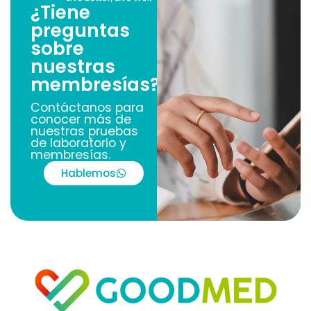
¿Tiene
preguntas
sobre
nuestras
membresías?
Contáctanos para
conocer más de
nuestras pruebas
de laboratorio y
membresías.
Hablemos