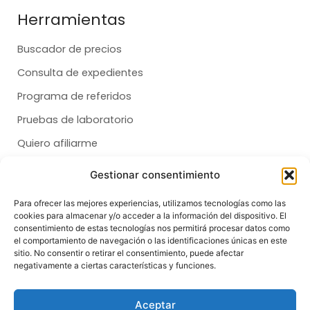
Herramientas
Buscador de precios
Consulta de expedientes
Programa de referidos
Pruebas de laboratorio
Quiero afiliarme
Gestionar consentimiento
Membresías
Para ofrecer las mejores experiencias, utilizamos tecnologías como las
cookies para almacenar y/o acceder a la información del dispositivo. El
Dental
consentimiento de estas tecnologías nos permitirá procesar datos como
el comportamiento de navegación o las identificaciones únicas en este
Salud
sitio. No consentir o retirar el consentimiento, puede afectar
negativamente a ciertas características y funciones.
Síganos
F
T
I
Aceptar
a
i
n