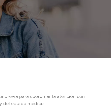
a previa para coordinar la atención con
 y del equipo médico.