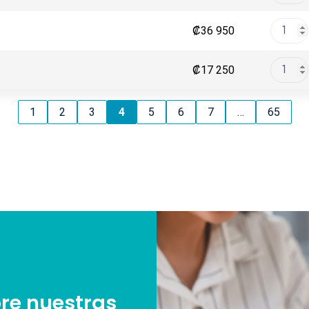
₡
36 950
₡
17 250
1
2
3
4
5
6
7
…
65
re nuestras