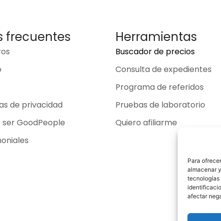
s frecuentes
Herramientas
ros
Buscador de precios
o
Consulta de expedientes
Programa de referidos
cas de privacidad
Pruebas de laboratorio
o ser GoodPeople
Quiero afiliarme
oniales
Para ofrecer
almacenar y/
tecnologías
identificaci
afectar nega