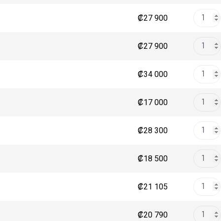
₡
27 900
₡
27 900
₡
34 000
₡
17 000
₡
28 300
₡
18 500
₡
21 105
₡
20 790