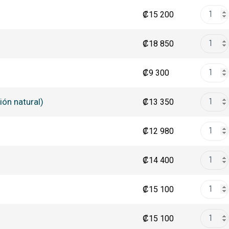
₡
15 200
₡
18 850
₡
9 300
ón natural)
₡
13 350
₡
12 980
₡
14 400
₡
15 100
₡
15 100