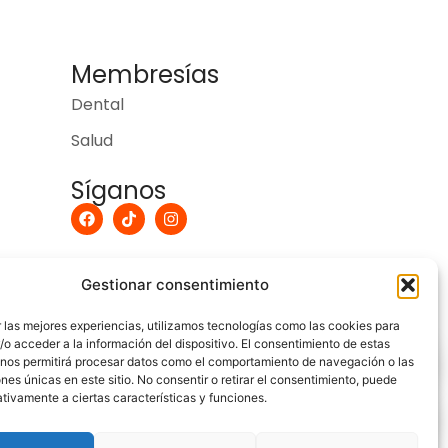
Membresías
Dental
Salud
Síganos
F
T
I
a
i
n
c
k
s
e
t
t
b
o
a
Gestionar consentimiento
o
k
g
o
r
k
a
 las mejores experiencias, utilizamos tecnologías como las cookies para
m
o acceder a la información del dispositivo. El consentimiento de estas
 nos permitirá procesar datos como el comportamiento de navegación o las
ones únicas en este sitio. No consentir o retirar el consentimiento, puede
tivamente a ciertas características y funciones.