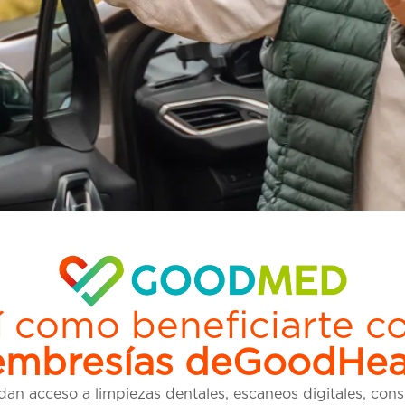
í como beneficiarte co
mbresías deGoodHea
n acceso a limpiezas dentales, escaneos digitales, cons