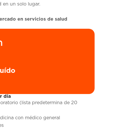
 en un solo lugar.
rcado en servicios de salud
h
luído
r día
ratorio (lista predetermina de 20
edicina con médico general
es