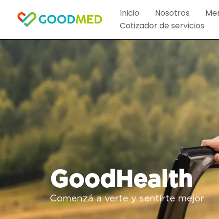
Ir
Inicio
Nosotros
Me
al
Cotizador de servicios
contenido
GoodHealth
Comenzá a verte y sentirte mejor