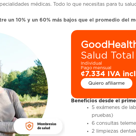
ecialidades médicas. Todo lo que necesitas para tu salud
re un 10% y un 60% más bajos que el promedio del me
GoodHealt
Salud Total
Individual
Pago mensual
¢7.334 IVA inc
Quiero afiliarme
Beneficios desde el prime
5 exámenes de labo
pruebas)
6 consultas telem
2 limpiezas dental