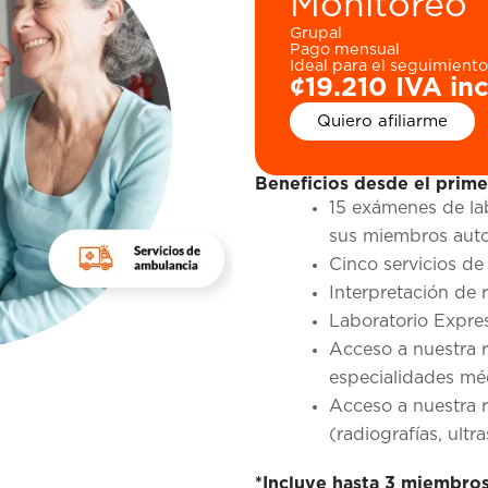
Monitoreo 
Grupal
Pago mensual
Ideal para el seguimient
¢19.210 IVA in
Quiero afiliarme
Beneficios desde el prime
15 exámenes de labo
sus miembros auto
Cinco servicios d
Interpretación de 
Laboratorio Expre
Acceso a nuestra 
especialidades mé
Acceso a nuestra 
(radiografías, ult
*Incluye hasta 3 miembro