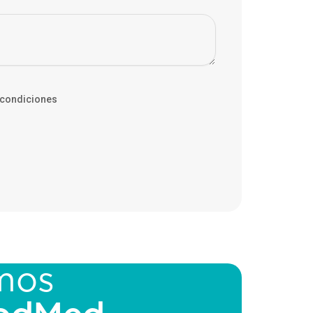
 condiciones
mos