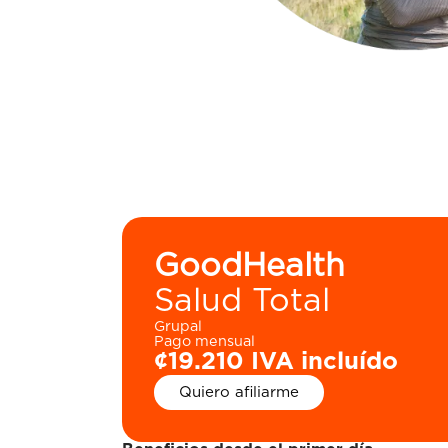
GoodHealth
Salud Total
Grupal
Pago mensual
¢19.210 IVA incluído
Quiero afiliarme