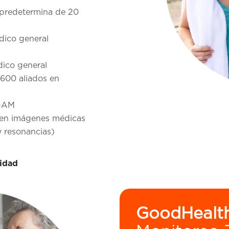
a predetermina de 20
dico general
dico general
600 aliados en
 GAM
s en imágenes médicas
y resonancias)
nidad
GoodHealt