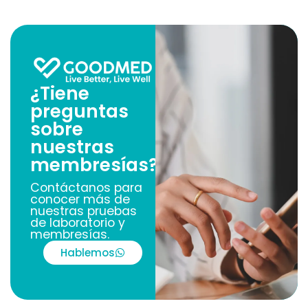
¿Tiene
preguntas
sobre
nuestras
membresías?
Contáctanos para
conocer más de
nuestras pruebas
de laboratorio y
membresías.
Hablemos