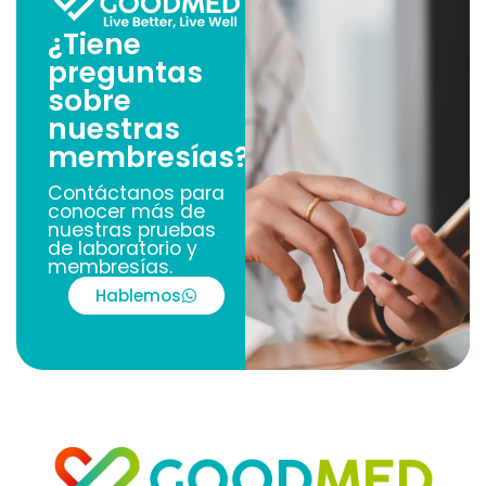
¿Tiene
preguntas
sobre
nuestras
membresías?
Contáctanos para
conocer más de
nuestras pruebas
de laboratorio y
membresías.
Hablemos