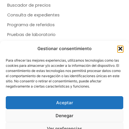
Buscador de precios
Consulta de expedientes
Programa de referidos
Pruebas de laboratorio
Quiero afiliarme
Gestionar consentimiento
Para ofrecer las mejores experiencias, utilizamos tecnologías como las
Membresías
cookies para almacenar y/o acceder a la información del dispositivo. El
consentimiento de estas tecnologías nos permitirá procesar datos como
Dental
el comportamiento de navegación o las identificaciones únicas en este
Salud
sitio. No consentir o retirar el consentimiento, puede afectar
negativamente a ciertas características y funciones.
Síganos
F
T
I
Aceptar
a
i
n
c
k
s
e
t
t
Denegar
b
o
a
o
k
g
© Copyright 2026 | All Rights Reserved
o
r
Ver preferencias