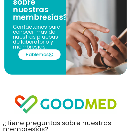
sobre
nuestras
membresías?
Contáctanos para
conocer más de
nuestras pruebas
de laboratorio y
membresías.
Hablemos
¿Tiene preguntas sobre nuestras
membresías?