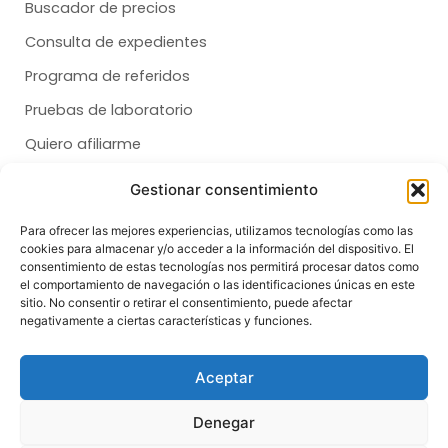
Buscador de precios
Consulta de expedientes
Programa de referidos
Pruebas de laboratorio
Quiero afiliarme
Gestionar consentimiento
Membresías
Para ofrecer las mejores experiencias, utilizamos tecnologías como las
cookies para almacenar y/o acceder a la información del dispositivo. El
Dental
consentimiento de estas tecnologías nos permitirá procesar datos como
el comportamiento de navegación o las identificaciones únicas en este
Salud
sitio. No consentir o retirar el consentimiento, puede afectar
negativamente a ciertas características y funciones.
Síganos
F
T
I
Aceptar
a
i
n
c
k
s
e
t
t
Denegar
b
o
a