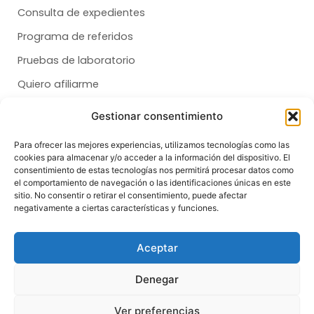
Consulta de expedientes
Programa de referidos
Pruebas de laboratorio
Quiero afiliarme
Gestionar consentimiento
Membresías
Para ofrecer las mejores experiencias, utilizamos tecnologías como las
cookies para almacenar y/o acceder a la información del dispositivo. El
Dental
consentimiento de estas tecnologías nos permitirá procesar datos como
el comportamiento de navegación o las identificaciones únicas en este
Salud
sitio. No consentir o retirar el consentimiento, puede afectar
negativamente a ciertas características y funciones.
Síganos
F
T
I
Aceptar
a
i
n
c
k
s
e
t
t
Denegar
b
o
a
o
k
g
© Copyright 2026 | All Rights Reserved
o
r
Ver preferencias