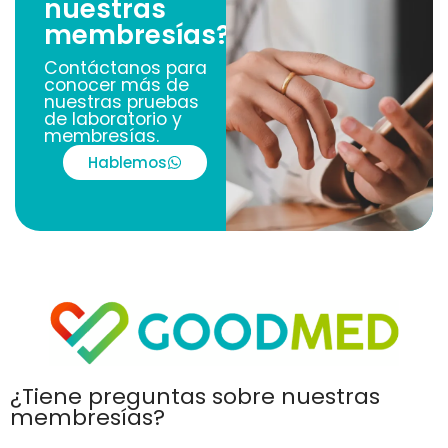
nuestras
membresías?
Contáctanos para
conocer más de
nuestras pruebas
de laboratorio y
membresías.
Hablemos
¿Tiene preguntas sobre nuestras
membresías?