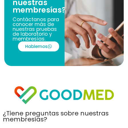
nuestras
membresías?
Contáctanos para
conocer más de
nuestras pruebas
de laboratorio y
membresías.
Hablemos
¿Tiene preguntas sobre nuestras
membresías?