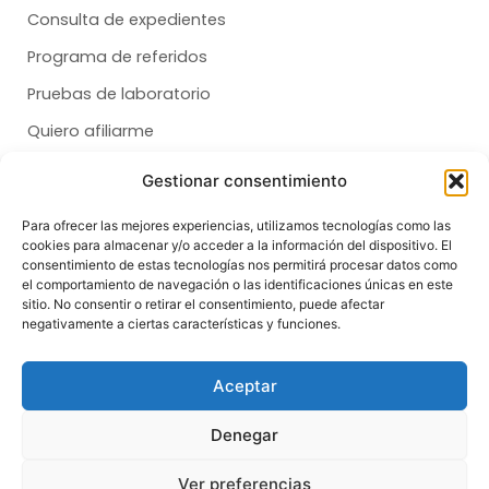
Consulta de expedientes
Programa de referidos
Pruebas de laboratorio
Quiero afiliarme
Gestionar consentimiento
Membresías
Para ofrecer las mejores experiencias, utilizamos tecnologías como las
cookies para almacenar y/o acceder a la información del dispositivo. El
Dental
consentimiento de estas tecnologías nos permitirá procesar datos como
el comportamiento de navegación o las identificaciones únicas en este
Salud
sitio. No consentir o retirar el consentimiento, puede afectar
negativamente a ciertas características y funciones.
Síganos
F
T
I
Aceptar
a
i
n
c
k
s
e
t
t
Denegar
b
o
a
o
k
g
© Copyright 2026 | All Rights Reserved
o
r
Ver preferencias