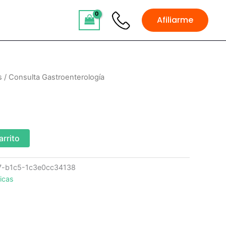
Afiliarme
s
/ Consulta Gastroenterología
arrito
7-b1c5-1c3e0cc34138
icas