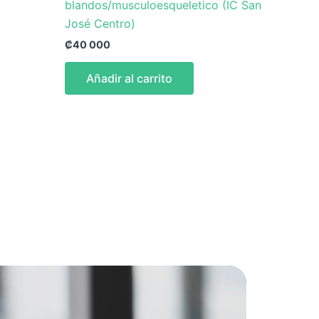
blandos/musculoesqueletico (IC San
José Centro)
₡
40 000
Añadir al carrito