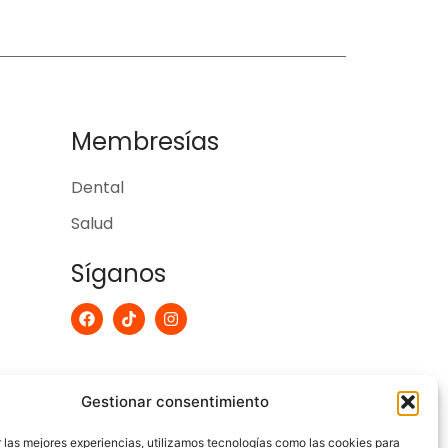
Membresías
Dental
Salud
Síganos
F
T
I
a
i
n
c
k
s
e
t
t
b
o
a
o
k
g
Gestionar consentimiento
o
r
k
a
m
 las mejores experiencias, utilizamos tecnologías como las cookies para