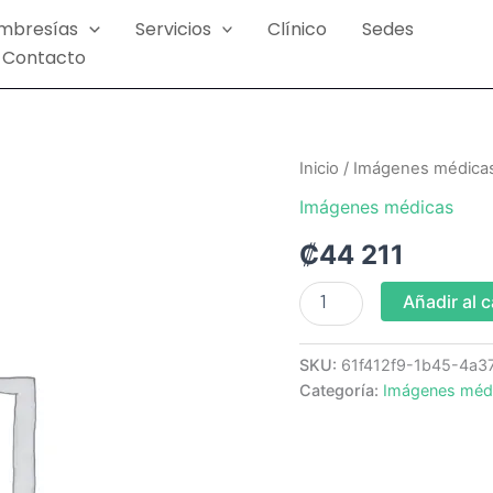
mbresías
Servicios
Clínico
Sedes
Contacto
Consulta
Inicio
/
Imágenes médica
Gastroenterología
Imágenes médicas
cantidad
₡
44 211
Añadir al c
SKU:
61f412f9-1b45-4a3
Categoría:
Imágenes méd