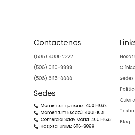
Contactenos
Link
(506) 4001-2222
Nosot
(506) 6116-8888
Clínic
(506) 6115-8888
Sedes
Políti
Sedes
Quier
Momentum pinares: 4001-1632
Testim
Momentum Escazú: 4001-1631
Comercial Sady María: 4001-1633
Blog
Hospital UNIBE: 6116-8888