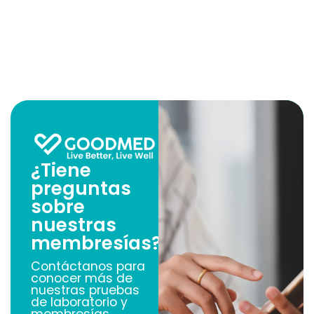
¿Tiene
preguntas
sobre
nuestras
membresías?
Contáctanos para
conocer más de
nuestras pruebas
de laboratorio y