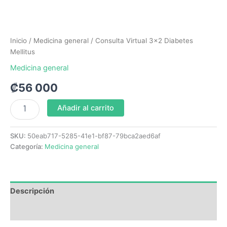
Inicio
/
Medicina general
/ Consulta Virtual 3×2 Diabetes
Mellitus
Medicina general
₡
56 000
Añadir al carrito
SKU:
50eab717-5285-41e1-bf87-79bca2aed6af
Categoría:
Medicina general
Descripción
Valoraciones (0)