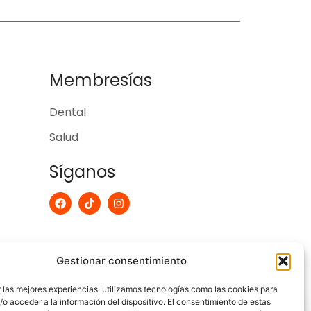
Membresías
Dental
Salud
Síganos
F
T
I
a
i
n
c
k
s
e
t
t
b
o
a
o
k
g
Gestionar consentimiento
o
r
k
a
m
 las mejores experiencias, utilizamos tecnologías como las cookies para
o acceder a la información del dispositivo. El consentimiento de estas