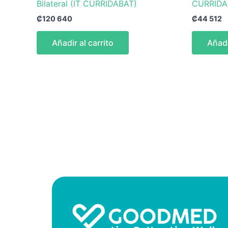
Bilateral (IT CURRIDABAT)
CURRIDA
₡
120 640
₡
44 512
Añadir al carrito
Añadi