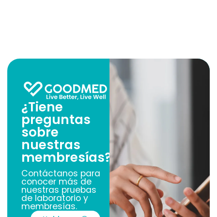
¿Tiene
preguntas
sobre
nuestras
membresías?
Contáctanos para
conocer más de
nuestras pruebas
de laboratorio y
membresías.