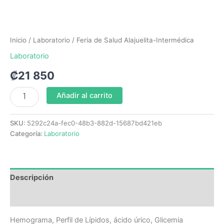
Inicio
/
Laboratorio
/ Feria de Salud Alajuelita-Intermédica
Laboratorio
₡
21 850
Añadir al carrito
SKU:
5292c24a-fec0-48b3-882d-15687bd421eb
Categoría:
Laboratorio
Descripción
Valoraciones (0)
Hemograma, Perfil de Lípidos, ácido úrico, Glicemia