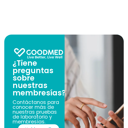
¿Tiene
preguntas
sobre
nuestras
membresías?
Contáctanos para
conocer más de
nuestras pruebas
de laboratorio y
membresías.