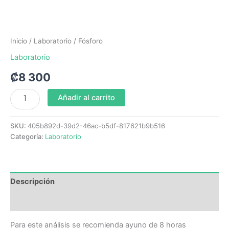
Inicio
/
Laboratorio
/ Fósforo
Laboratorio
₡
8 300
Añadir al carrito
SKU:
405b892d-39d2-46ac-b5df-817621b9b516
Categoría:
Laboratorio
Descripción
Valoraciones (0)
Para este análisis se recomienda ayuno de 8 horas