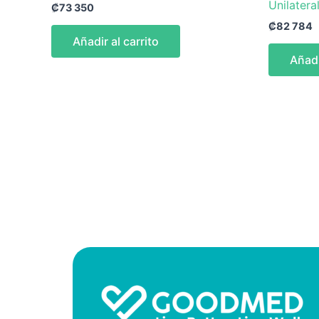
Unilater
₡
73 350
₡
82 784
Añadir al carrito
Añadi