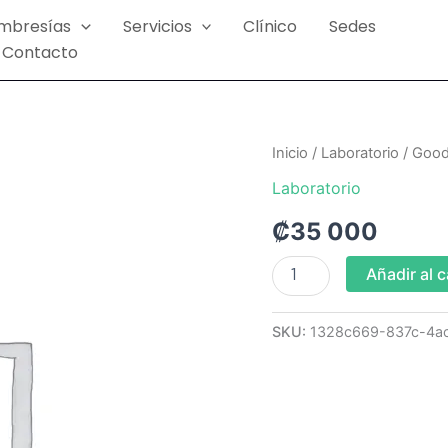
mbresías
Servicios
Clínico
Sedes
Contacto
GoodPack
Inicio
/
Laboratorio
/ Good
Control
Laboratorio
cuidado
Hepatico
₡
35 000
total
cantidad
Añadir al c
SKU:
1328c669-837c-4a