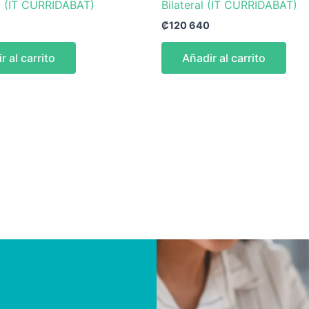
al (IT CURRIDABAT)
Bilateral (IT CURRIDABAT)
₡
120 640
r al carrito
Añadir al carrito