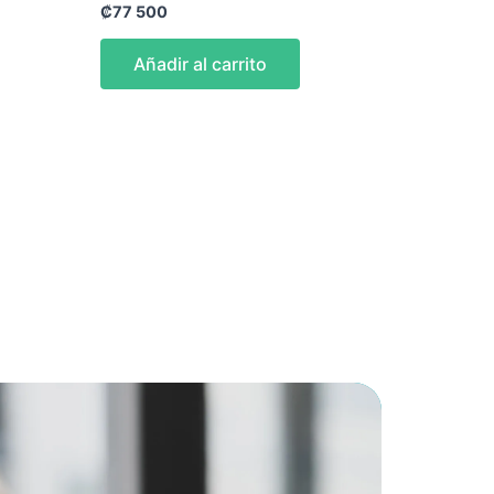
₡
77 500
Añadir al carrito