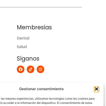
Membresías
Dental
Salud
Síganos
F
T
I
a
i
n
c
k
s
e
t
t
b
o
a
o
k
g
Gestionar consentimiento
o
r
k
a
m
 las mejores experiencias, utilizamos tecnologías como las cookies para
o acceder a la información del dispositivo. El consentimiento de estas