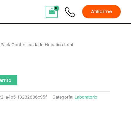
Afiliarme
Pack Control cuidado Hepatico total
arrito
c2-a4b5-f3232836c95f
Categoría:
Laboratorio