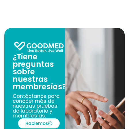
¿Tiene
preguntas
sobre
nuestras
membresías?
Contáctanos para
conocer más de
nuestras pruebas
de laboratorio y
membresías.
Hablemos