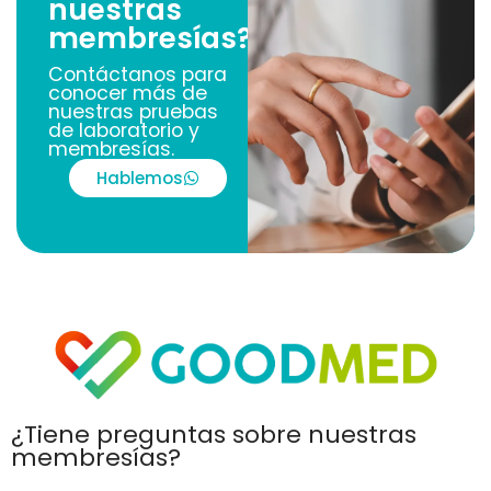
nuestras
membresías?
Contáctanos para
conocer más de
nuestras pruebas
de laboratorio y
membresías.
Hablemos
¿Tiene preguntas sobre nuestras
membresías?