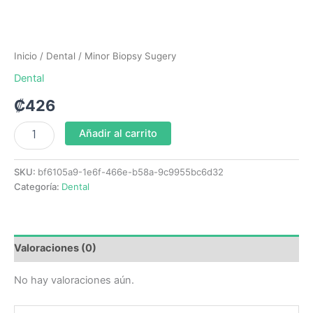
Inicio
/
Dental
/ Minor Biopsy Sugery
Dental
₡
426
Añadir al carrito
SKU:
bf6105a9-1e6f-466e-b58a-9c9955bc6d32
Categoría:
Dental
Valoraciones (0)
No hay valoraciones aún.