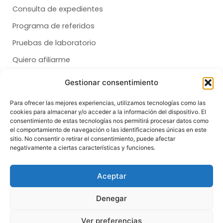
Consulta de expedientes
Programa de referidos
Pruebas de laboratorio
Quiero afiliarme
Gestionar consentimiento
Membresías
Para ofrecer las mejores experiencias, utilizamos tecnologías como las
cookies para almacenar y/o acceder a la información del dispositivo. El
Dental
consentimiento de estas tecnologías nos permitirá procesar datos como
el comportamiento de navegación o las identificaciones únicas en este
Salud
sitio. No consentir o retirar el consentimiento, puede afectar
negativamente a ciertas características y funciones.
Síganos
F
T
I
Aceptar
a
i
n
c
k
s
e
t
t
Denegar
b
o
a
o
k
g
© Copyright 2026 | All Rights Reserved
o
r
Ver preferencias