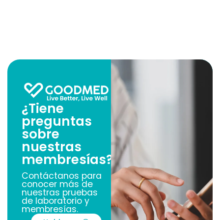
¿Tiene
preguntas
sobre
nuestras
membresías?
Contáctanos para
conocer más de
nuestras pruebas
de laboratorio y
membresías.