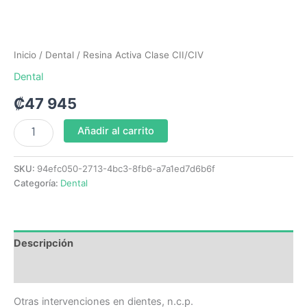
Inicio
/
Dental
/ Resina Activa Clase CII/CIV
Dental
₡
47 945
Añadir al carrito
SKU:
94efc050-2713-4bc3-8fb6-a7a1ed7d6b6f
Categoría:
Dental
Descripción
Valoraciones (0)
Otras intervenciones en dientes, n.c.p.