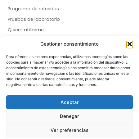
Programa de referidos
Pruebas de laboratorio
Quiero afiliarme
Gestionar consentimiento
Membresías
Para ofrecer las mejores experiencias, utilizamos tecnologías como las
cookies para almacenar y/o acceder a la información del dispositivo. El
Dental
consentimiento de estas tecnologías nos permitirá procesar datos como
el comportamiento de navegación o las identificaciones únicas en este
Salud
sitio. No consentir o retirar el consentimiento, puede afectar
negativamente a ciertas características y funciones.
Síganos
F
T
I
Aceptar
a
i
n
c
k
s
e
t
t
Denegar
b
o
a
o
k
g
© Copyright 2026 | All Rights Reserved
o
r
Ver preferencias
k
a
Designed by
Bitsaturno