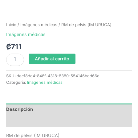
Inicio
/
Imágenes médicas
/ RM de pelvis (IM URUCA)
Imágenes médicas
₡
711
Añadir al carrito
SKU:
decf8dd4-846f-4318-8380-554146bdd66d
Categoría:
Imágenes médicas
Descripción
Valoraciones (0)
RM de pelvis (IM URUCA)