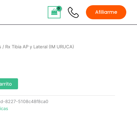
Afiliarme
s
/ Rx Tibia AP y Lateral (IM URUCA)
arrito
4d-8227-5108c48f8ca0
icas