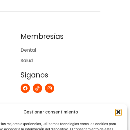
Membresías
Dental
Salud
Síganos
F
T
I
a
i
n
c
k
s
e
t
t
b
o
a
o
k
g
Gestionar consentimiento
o
r
k
a
m
 las mejores experiencias, utilizamos tecnologías como las cookies para
o acceder a la información del dispositivo. El consentimiento de estas