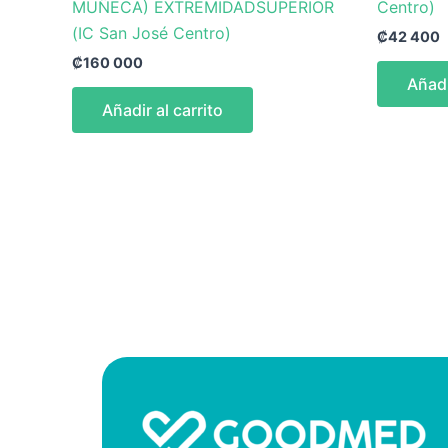
MUÑECA) EXTREMIDADSUPERIOR
Centro)
(IC San José Centro)
₡
42 400
₡
160 000
Añadi
Añadir al carrito