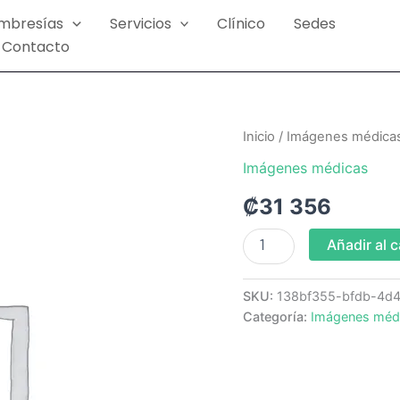
mbresías
Servicios
Clínico
Sedes
Contacto
Rx
Inicio
/
Imágenes médica
Tibia
Imágenes médicas
AP
y
₡
31 356
Lateral
(IM
URUCA)
Añadir al c
cantidad
SKU:
138bf355-bfdb-4d
Categoría:
Imágenes méd