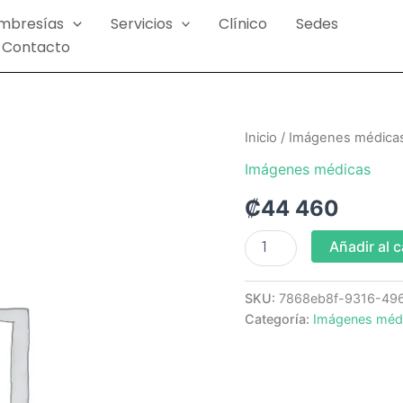
mbresías
Servicios
Clínico
Sedes
Contacto
Rx
Inicio
/
Imágenes médica
Tobillo
Imágenes médicas
AP
y
₡
44 460
Lateral
Bilateral
(IM
Añadir al c
URUCA)
cantidad
SKU:
7868eb8f-9316-49
Categoría:
Imágenes méd