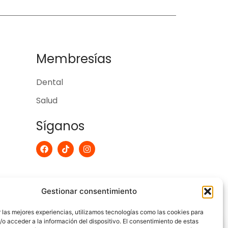
Membresías
Dental
Salud
Síganos
F
T
I
a
i
n
c
k
s
e
t
t
b
o
a
o
k
g
Gestionar consentimiento
o
r
k
a
m
 las mejores experiencias, utilizamos tecnologías como las cookies para
o acceder a la información del dispositivo. El consentimiento de estas