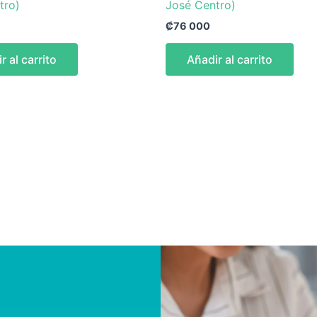
tro)
José Centro)
₡
76 000
r al carrito
Añadir al carrito