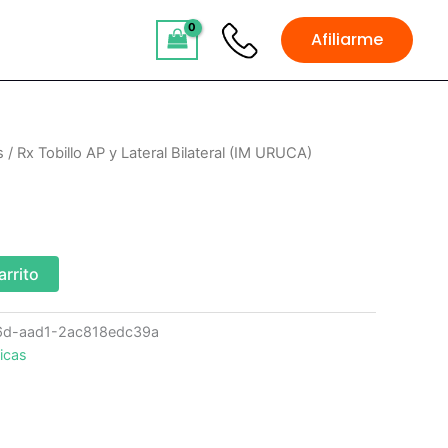
Afiliarme
s
/ Rx Tobillo AP y Lateral Bilateral (IM URUCA)
arrito
6d-aad1-2ac818edc39a
icas