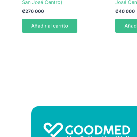
San José Centro)
José Cen
₡
276 000
₡
40 000
Añadir al carrito
Añadi