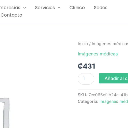
mbresías
Servicios
Clínico
Sedes
Contacto
TAC
Inicio
/
Imágenes médica
de
Imágenes médicas
cerebro
S/Contraste
₡
431
(IM
URUCA)
cantidad
Añadir al c
SKU:
7ee065ef-b24c-41
Categoría:
Imágenes méd