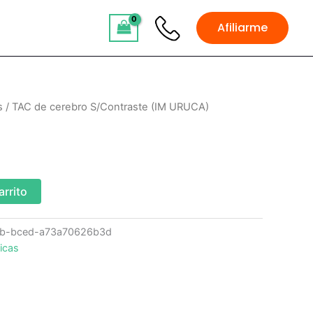
Afiliarme
s
/ TAC de cerebro S/Contraste (IM URUCA)
arrito
bb-bced-a73a70626b3d
icas