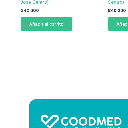
José Centro)
Centro)
₡
40 000
₡
40 000
Añadir al carrito
Añadi