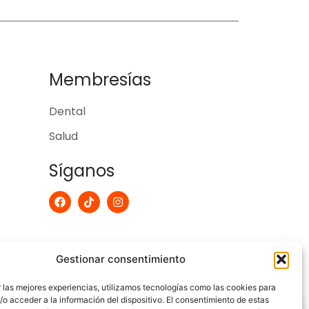
Membresías
Dental
Salud
Síganos
F
T
I
a
i
n
c
k
s
e
t
t
b
o
a
o
k
g
Gestionar consentimiento
o
r
k
a
m
 las mejores experiencias, utilizamos tecnologías como las cookies para
o acceder a la información del dispositivo. El consentimiento de estas