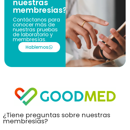
nuestras
membresías?
Contáctanos para
conocer más de
nuestras pruebas
de laboratorio y
membresías.
Hablemos
¿Tiene preguntas sobre nuestras
membresías?