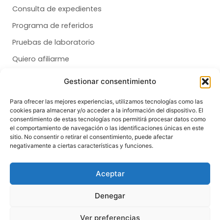
Consulta de expedientes
Programa de referidos
Pruebas de laboratorio
Quiero afiliarme
Gestionar consentimiento
Membresías
Para ofrecer las mejores experiencias, utilizamos tecnologías como las
cookies para almacenar y/o acceder a la información del dispositivo. El
Dental
consentimiento de estas tecnologías nos permitirá procesar datos como
el comportamiento de navegación o las identificaciones únicas en este
Salud
sitio. No consentir o retirar el consentimiento, puede afectar
negativamente a ciertas características y funciones.
Síganos
F
T
I
Aceptar
a
i
n
c
k
s
e
t
t
Denegar
b
o
a
o
k
g
© Copyright 2026 | All Rights Reserved
o
r
Ver preferencias