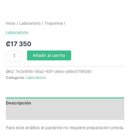
Inicio
/
Laboratorio
/ Troponina I
Laboratorio
₡
17 350
Añadir al carrito
SKU:
7e2e8f9b-08a2-40ff-a6be-a46e57f8f0d0
Categoría:
Laboratorio
Descripción
Valoraciones (0)
Para este análisis el paciente no requiere preparación previa.