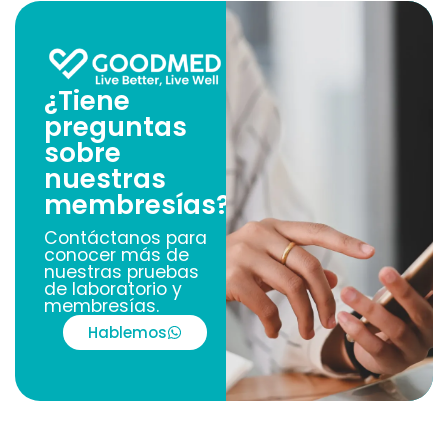
¿Tiene
preguntas
sobre
nuestras
membresías?
Contáctanos para
conocer más de
nuestras pruebas
de laboratorio y
membresías.
Hablemos