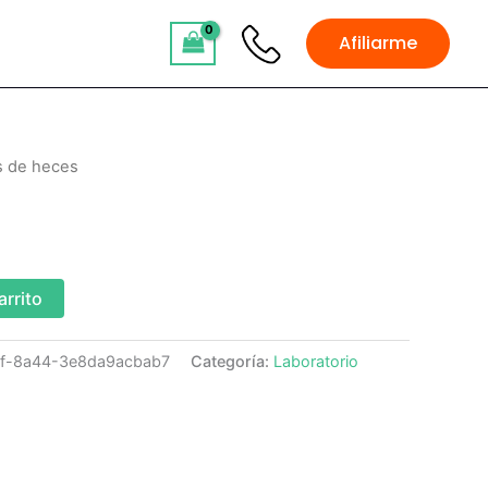
Afiliarme
is de heces
arrito
9f-8a44-3e8da9acbab7
Categoría:
Laboratorio