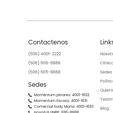
Contactenos
Link
(506) 4001-2222
Nosot
(506) 6116-8888
Clínic
(506) 6115-8888
Sedes
Políti
Sedes
Quier
Momentum pinares: 4001-1632
Testim
Momentum Escazú: 4001-1631
Comercial Sady María: 4001-1633
Blog
Hospital UNIBE: 6116-8888