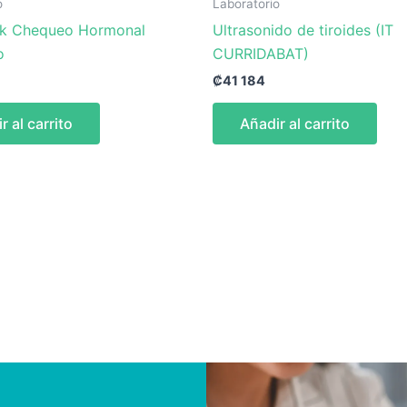
o
Laboratorio
k Chequeo Hormonal
Ultrasonido de tiroides (IT
o
CURRIDABAT)
₡
41 184
r al carrito
Añadir al carrito