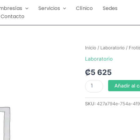
mbresías
Servicios
Clínico
Sedes
Contacto
Frotis
Inicio
/
Laboratorio
/ Frot
de
Laboratorio
heces
cantidad
₡
5 625
Añadir al c
SKU:
427a794e-754a-4f