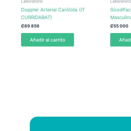
Laboratorio
Laboratori
Doppler Arterial Carótida (IT
GoodPac
CURRIDABAT)
Masculin
₡
89 856
₡
55 000
Añadir al carrito
Añadi