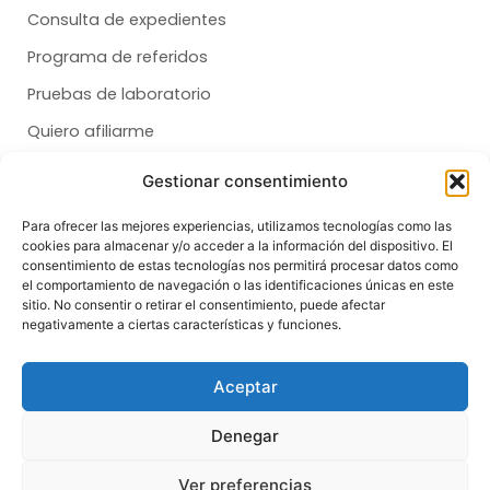
Consulta de expedientes
Programa de referidos
Pruebas de laboratorio
Quiero afiliarme
Gestionar consentimiento
Membresías
Para ofrecer las mejores experiencias, utilizamos tecnologías como las
cookies para almacenar y/o acceder a la información del dispositivo. El
Dental
consentimiento de estas tecnologías nos permitirá procesar datos como
el comportamiento de navegación o las identificaciones únicas en este
Salud
sitio. No consentir o retirar el consentimiento, puede afectar
negativamente a ciertas características y funciones.
Síganos
F
T
I
Aceptar
a
i
n
c
k
s
e
t
t
Denegar
b
o
a
o
k
g
© Copyright 2026 | All Rights Reserved
o
r
Ver preferencias