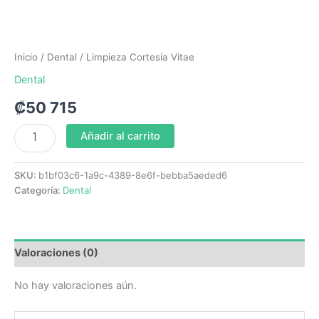
Inicio
/
Dental
/ Limpieza Cortesía Vitae
Dental
₡
50 715
Añadir al carrito
SKU:
b1bf03c6-1a9c-4389-8e6f-bebba5aeded6
Categoría:
Dental
Valoraciones (0)
No hay valoraciones aún.