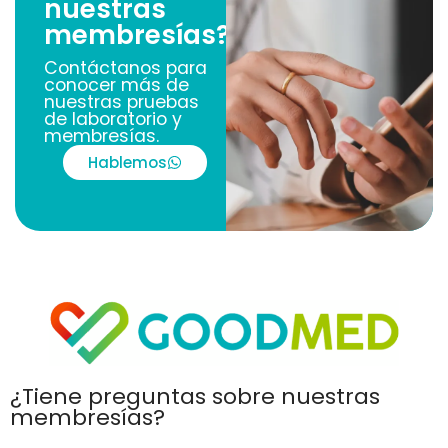
nuestras
membresías?
Contáctanos para
conocer más de
nuestras pruebas
de laboratorio y
membresías.
Hablemos
¿Tiene preguntas sobre nuestras
membresías?