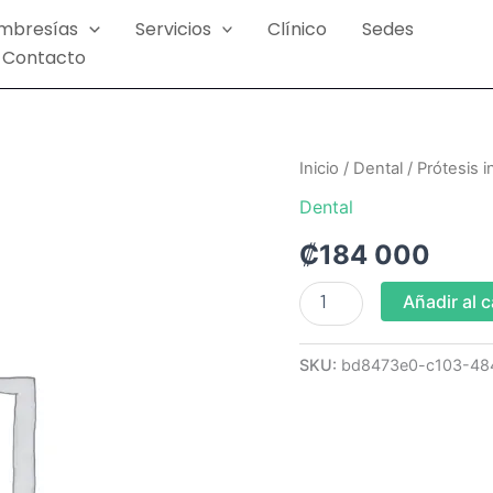
mbresías
Servicios
Clínico
Sedes
Contacto
Prótesis
Inicio
/
Dental
/ Prótesis 
infantil
Dental
(Con
mantenedor
₡
184 000
de
espacio)
cantidad
Añadir al c
SKU:
bd8473e0-c103-48