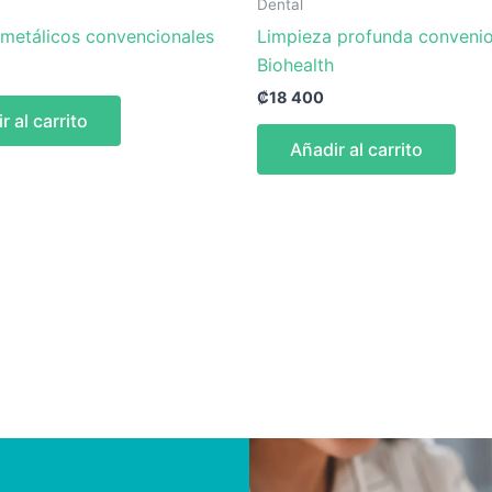
Dental
 metálicos convencionales
Limpieza profunda conveni
Biohealth
₡
18 400
r al carrito
Añadir al carrito