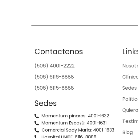
Contactenos
Link
(506) 4001-2222
Nosot
(506) 6116-8888
Clínic
(506) 6115-8888
Sedes
Políti
Sedes
Quier
Momentum pinares: 4001-1632
Testim
Momentum Escazú: 4001-1631
Comercial Sady María: 4001-1633
Blog
Hospital UNIBE: 6116-8888