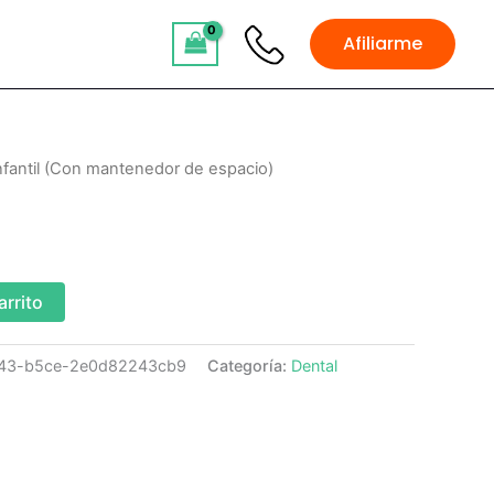
Afiliarme
infantil (Con mantenedor de espacio)
arrito
43-b5ce-2e0d82243cb9
Categoría:
Dental