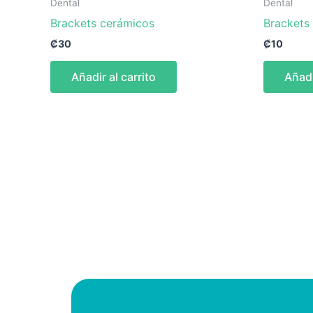
Dental
Dental
Brackets cerámicos
Brackets
₡
30
₡
10
Añadir al carrito
Añadi