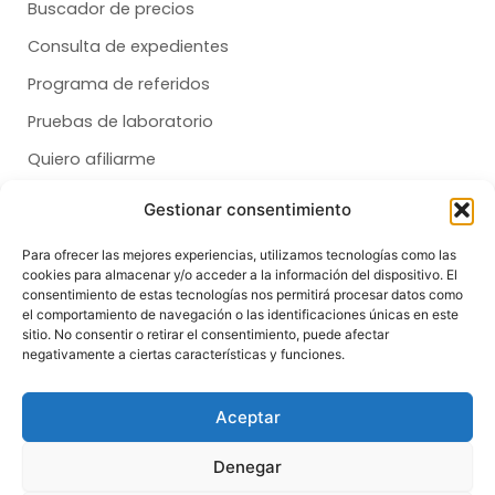
Buscador de precios
Consulta de expedientes
Programa de referidos
Pruebas de laboratorio
Quiero afiliarme
Gestionar consentimiento
Membresías
Para ofrecer las mejores experiencias, utilizamos tecnologías como las
cookies para almacenar y/o acceder a la información del dispositivo. El
Dental
consentimiento de estas tecnologías nos permitirá procesar datos como
el comportamiento de navegación o las identificaciones únicas en este
Salud
sitio. No consentir o retirar el consentimiento, puede afectar
negativamente a ciertas características y funciones.
Síganos
F
T
I
Aceptar
a
i
n
c
k
s
e
t
t
Denegar
b
o
a