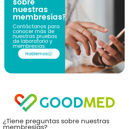
sobre
nuestras
membresías?
Contáctanos para
conocer más de
nuestras pruebas
de laboratorio y
membresías.
Hablemos
¿Tiene preguntas sobre nuestras
membresías?