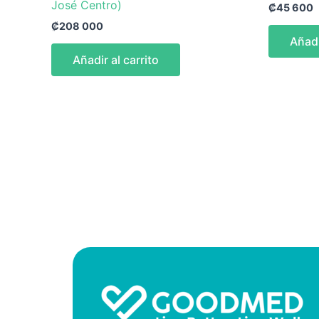
José Centro)
₡
45 600
₡
208 000
Añadi
Añadir al carrito