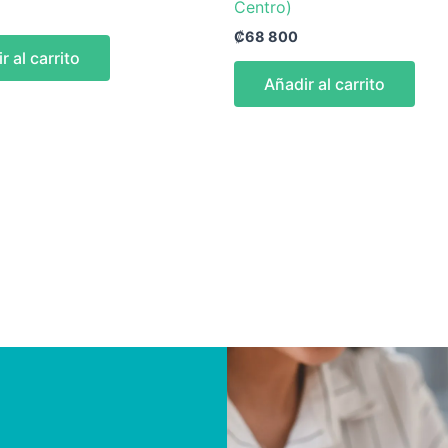
Centro)
₡
68 800
r al carrito
Añadir al carrito