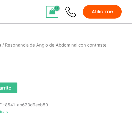
Afiliarme
s
/ Resonancia de Angio de Abdominal con contraste
arrito
71-8541-ab623d9eeb80
icas