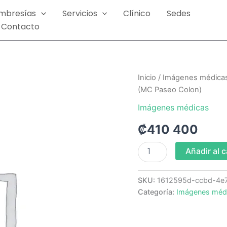
mbresías
Servicios
Clínico
Sedes
Contacto
Resonancia
Inicio
/
Imágenes médica
de
(MC Paseo Colon)
Angio
de
Imágenes médicas
Abdominal
₡
410 400
con
contraste
(MC
Añadir al c
Paseo
Colon)
cantidad
SKU:
1612595d-ccbd-4e
Categoría:
Imágenes méd