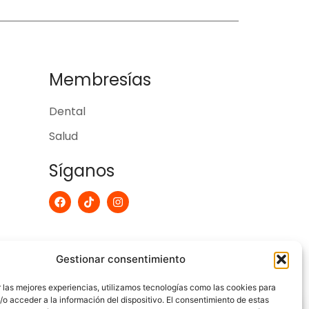
Membresías
Dental
Salud
Síganos
F
T
I
a
i
n
c
k
s
e
t
t
b
o
a
o
k
g
Gestionar consentimiento
o
r
k
a
m
 las mejores experiencias, utilizamos tecnologías como las cookies para
o acceder a la información del dispositivo. El consentimiento de estas