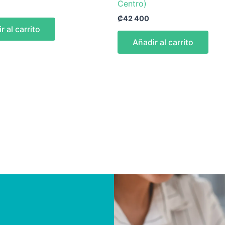
Centro)
₡
42 400
r al carrito
Añadir al carrito