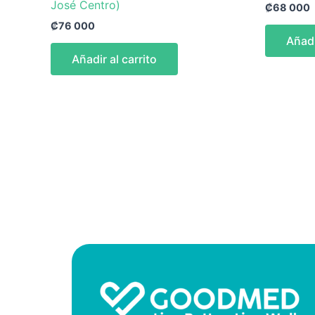
José Centro)
₡
68 000
₡
76 000
Añadi
Añadir al carrito