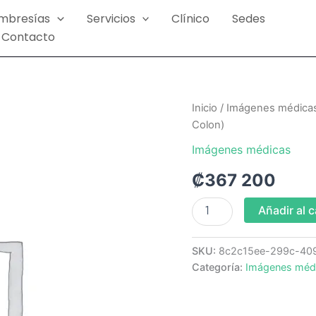
mbresías
Servicios
Clínico
Sedes
Contacto
Resonancia
Inicio
/
Imágenes médica
de
Colon)
Codo
con
Imágenes médicas
Contraste
₡
367 200
(MC
Paseo
Colon)
Añadir al c
cantidad
SKU:
8c2c15ee-299c-40
Categoría:
Imágenes méd