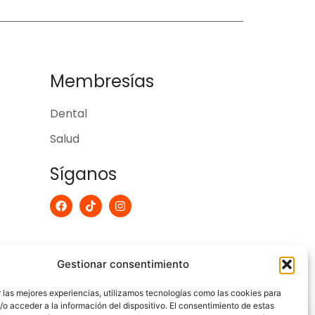
Membresías
Dental
Salud
Síganos
F
T
I
a
i
n
c
k
s
e
t
t
b
o
a
o
k
g
Gestionar consentimiento
o
r
k
a
m
 las mejores experiencias, utilizamos tecnologías como las cookies para
o acceder a la información del dispositivo. El consentimiento de estas