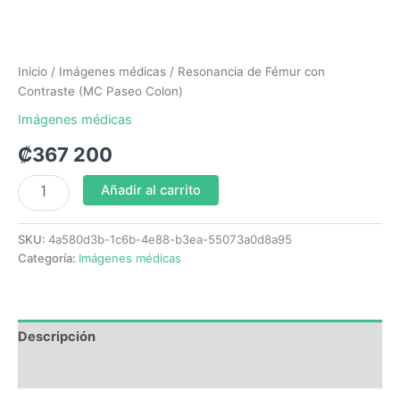
Inicio
/
Imágenes médicas
/ Resonancia de Fémur con
Contraste (MC Paseo Colon)
Imágenes médicas
₡
367 200
Añadir al carrito
SKU:
4a580d3b-1c6b-4e88-b3ea-55073a0d8a95
Categoría:
Imágenes médicas
Descripción
Valoraciones (0)