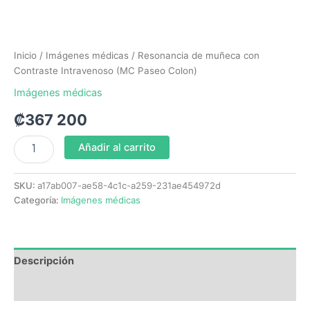
Inicio
/
Imágenes médicas
/ Resonancia de muñeca con
Contraste Intravenoso (MC Paseo Colon)
Imágenes médicas
₡
367 200
Añadir al carrito
SKU:
a17ab007-ae58-4c1c-a259-231ae454972d
Categoría:
Imágenes médicas
Descripción
Valoraciones (0)