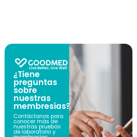
¿Tiene
preguntas
sobre
nuestras
membresías?
Contáctanos para
conocer más de
nuestras pruebas
de laboratorio y