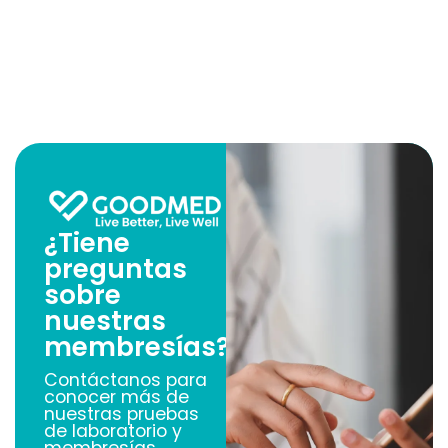
¿Tiene
preguntas
sobre
nuestras
membresías?
Contáctanos para
conocer más de
nuestras pruebas
de laboratorio y