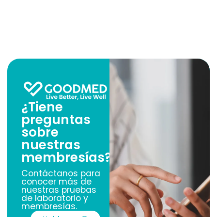
¿Tiene
preguntas
sobre
nuestras
membresías?
Contáctanos para
conocer más de
nuestras pruebas
de laboratorio y
membresías.