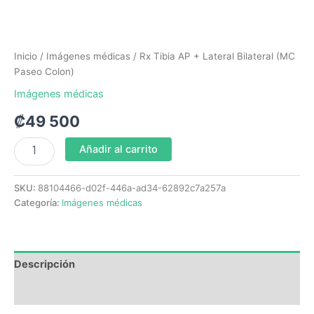
Inicio
/
Imágenes médicas
/ Rx Tibia AP + Lateral Bilateral (MC
Paseo Colon)
Imágenes médicas
₡
49 500
Añadir al carrito
SKU:
88104466-d02f-446a-ad34-62892c7a257a
Categoría:
Imágenes médicas
Descripción
Valoraciones (0)