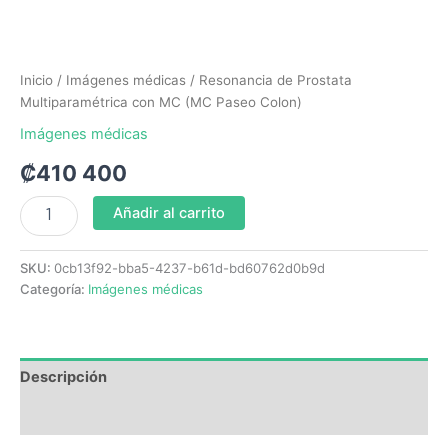
Inicio
/
Imágenes médicas
/ Resonancia de Prostata
Multiparamétrica con MC (MC Paseo Colon)
Imágenes médicas
₡
410 400
Añadir al carrito
SKU:
0cb13f92-bba5-4237-b61d-bd60762d0b9d
Categoría:
Imágenes médicas
Descripción
Valoraciones (0)